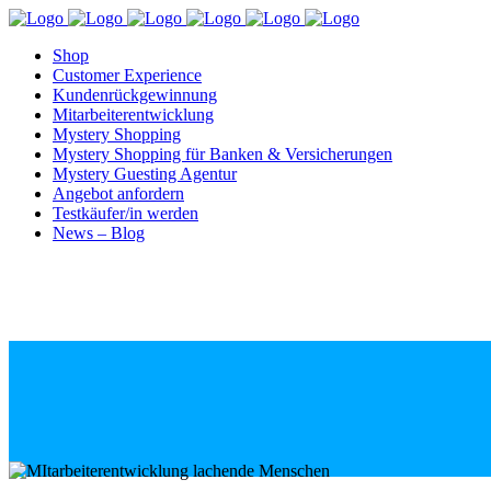
Shop
Customer Experience
Kundenrückgewinnung
Mitarbeiterentwicklung
Mystery Shopping
Mystery Shopping für Banken & Versicherungen
Mystery Guesting Agentur
Angebot anfordern
Testkäufer/in werden
News – Blog