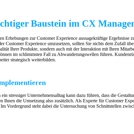
wichtiger Baustein im CX Manag
ben Erhebungen zur Customer Experience aussagekräftige Ergebnisse zu S
Customer Experience umzusetzen, sollten Sie nichts dem Zufall überla
alität Ihrer Produkte, sondern auch mit der Interaktion mit Ihren Mitar
können im schlimmsten Fall zu Abwanderungswellen führen. Kundenr
iter strategisch weiterbilden.
implementieren
h ein stressiger Unternehmensalltag kann dazu führen, dass die Gest
en Ihnen die Umsetzung also zusätzlich. Als Experte für Customer Ex
. Im Vordergrund steht dabei die Untersuchung von Schnittstellen zw